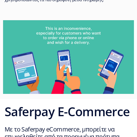
Saferpay E-Commerce
Με το Saferpay eCommerce, μπορείτε να
επωφεληθείτε από τα προηγμένα πρότυπα