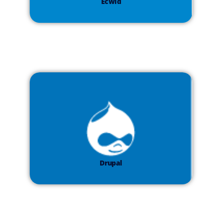
Ecwid
Drupal