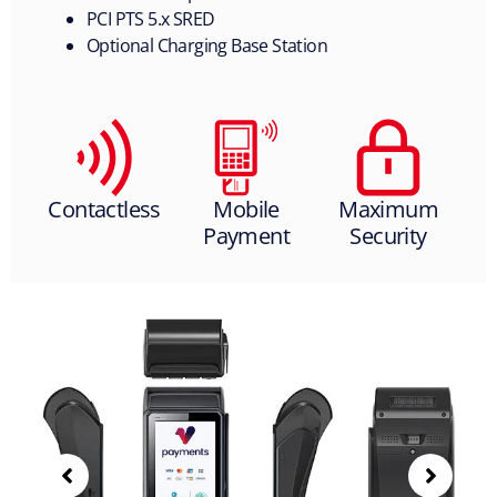
PCI PTS 5.x SRED
Optional
Charging Base Station
Contactless
Mobile
Maximum
Payment
Security
S
h
o
w
i
n
g