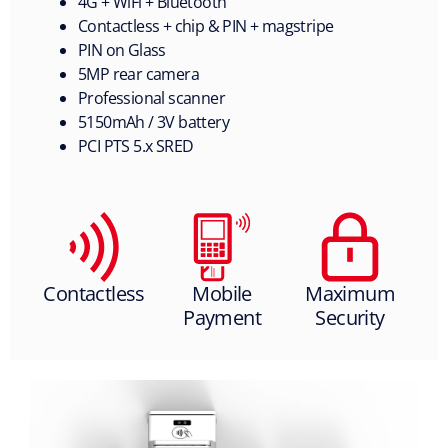
4G + WiFi + Bluetooth
Contactless + chip & PIN + magstripe
PIN on Glass
5MP rear camera
Professional scanner
5150mAh / 3V battery
PCI PTS 5.x SRED
Contactless
Mobile
Maximum
Payment
Security
S
h
o